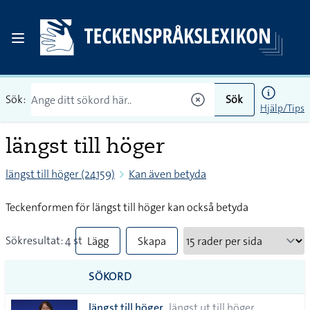
Sök:
Sök
Hjälp/Tips
längst till höger
längst till höger (24159)
Kan även betyda
Teckenformen för längst till höger kan också betyda
Sökresultat: 4 st
Lägg
Skapa
till
PDF
SÖKORD
alla i
längst till höger
längst ut till höger