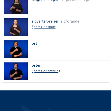
lista
sidvärtsrörelser
sidförande
Sport > ridsport
öst
öster
Sport > orientering