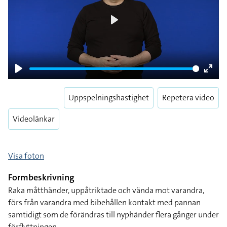
Play
Play
Enter
fulls
Uppspelningshastighet
Repetera video
Videolänkar
Visa foton
Formbeskrivning
Raka måtthänder, uppåtriktade och vända mot varandra,
förs från varandra med bibehållen kontakt med pannan
samtidigt som de förändras till nyphänder flera gånger under
förflyttningen