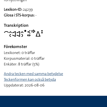
Lexikon-ID:
24239
Glosa i STS-korpus:
-
Transkription
􌤃􌤵􌥗􌥉􌥉􌤵􌤶􌤟􌥹􌦉􌦆􌤩􌥻
Förekomster
Lexikonet: 0 träffar
Korpusmaterial: 0 träffar
Enkäter: 8 träffar (5%)
Andra tecken med samma betydelse
Teckenformen kan också betyda
Uppdaterat: 2026-08-06