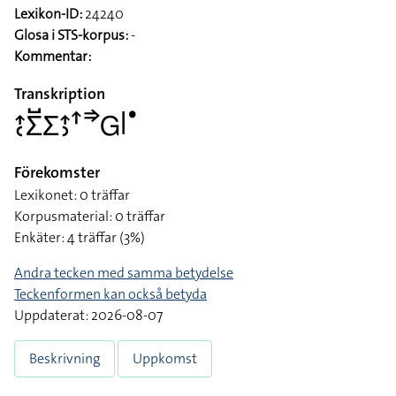
Lexikon-ID:
24240
Glosa i STS-korpus:
-
Kommentar:
Transkription
􌤴􌥗􌤥􌤹􌤥􌤴􌤶􌦃􌦆􌤦􌥼􌤟
Förekomster
Lexikonet: 0 träffar
Korpusmaterial: 0 träffar
Enkäter: 4 träffar (3%)
Andra tecken med samma betydelse
Teckenformen kan också betyda
Uppdaterat: 2026-08-07
Beskrivning
Uppkomst