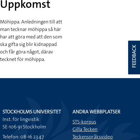
Uppkomst
Möhippa. Anledningen till att
man tecknar möhippa så här
har att göra med att den som
ska gifta sig blir kidnappad
FEEDBACK
och får göra något, därav
tecknet för möhippa.
STOCKHOLMS UNIVERSITET
ANDRA WEBBPLATSER
Inst. för lingvistik
STS-korpus
SE-106 91 Stockholm
Gilla Tecken
Telefon: 08-16 23 47
Teckenspråksvideo