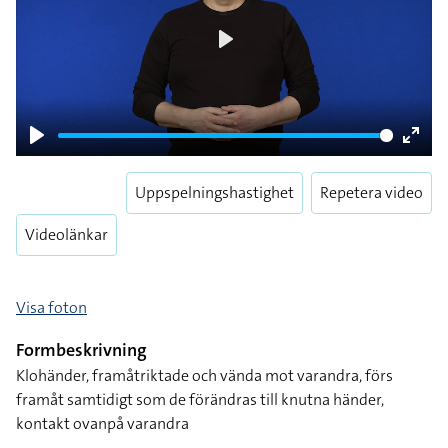
Play
Play
Enter
fulls
Uppspelningshastighet
Repetera video
Videolänkar
Visa foton
Formbeskrivning
Klohänder, framåtriktade och vända mot varandra, förs
framåt samtidigt som de förändras till knutna händer,
kontakt ovanpå varandra