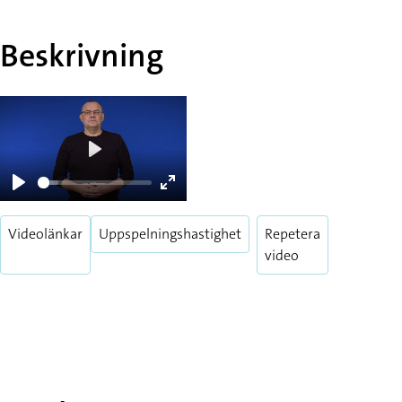
Beskrivning
Play
Play
Enter
fullscreen
Videolänkar
Uppspelningshastighet
Repetera
video