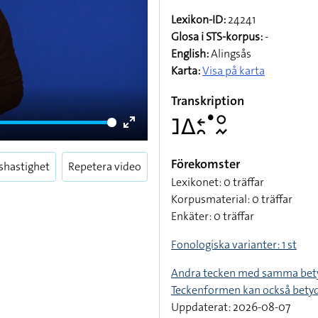
Lexikon-ID:
24241
Glosa i STS-korpus:
-
English:
Alingsås
Karta:
Visa på karta
Transkription
􌤔􌤩􌥓􌥘􌤟􌥰􌦌
Enter
fullscreen
Förekomster
shastighet
Repetera video
Lexikonet: 0 träffar
Korpusmaterial: 0 träffar
Enkäter: 0 träffar
Fonologiska varianter: 1 st
Andra tecken med samma bet
Teckenformen kan också bety
Uppdaterat: 2026-08-07