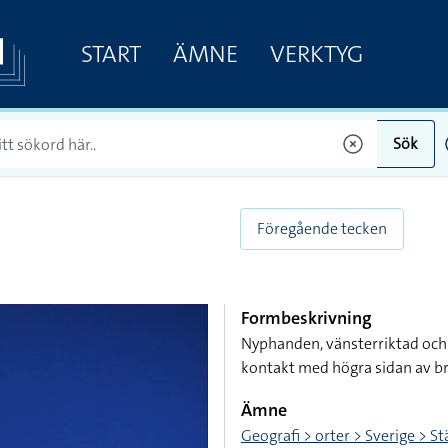
START
ÄMNE
VERKTYG
Sök
Föregående tecken
Formbeskrivning
Nyphanden, vänsterriktad och 
kontakt med högra sidan av b
Ämne
Geografi > orter > Sverige > S