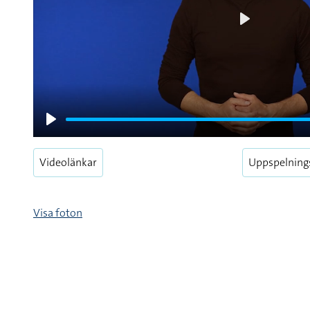
Play
Play
Videolänkar
Uppspelning
Visa foton