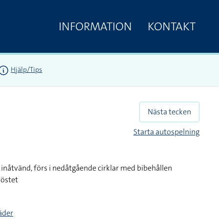
INFORMATION
KONTAKT
Hjälp/Tips
Nästa tecken
Starta autospelning
inåtvänd, förs i nedåtgående cirklar med bibehållen
röstet
täder