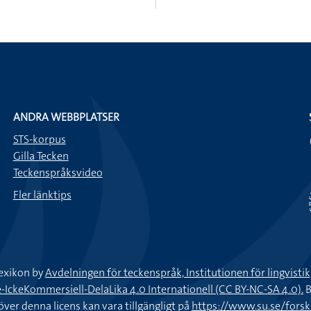
ANDRA WEBBPLATSER
STS-korpus
Gilla Tecken
Teckenspråksvideo
Fler länktips
exikon by
Avdelningen för teckenspråk, Institutionen för lingvisti
keKommersiell-DelaLika 4.0 Internationell (CC BY-NC-SA 4.0).
B
töver denna licens kan vara tillgängligt på
https://www.su.se/fors