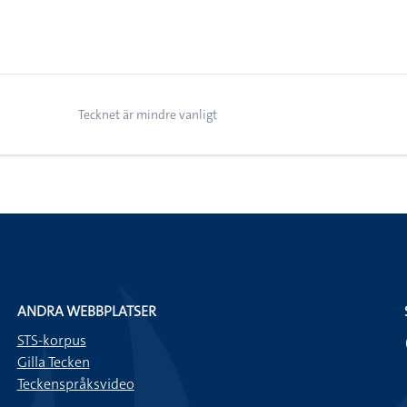
Tecknet är mindre vanligt
ANDRA WEBBPLATSER
STS-korpus
Gilla Tecken
Teckenspråksvideo