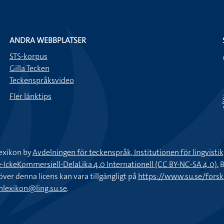
ANDRA WEBBPLATSER
STS-korpus
Gilla Tecken
Teckenspråksvideo
Fler länktips
exikon by
Avdelningen för teckenspråk, Institutionen för lingvisti
keKommersiell-DelaLika 4.0 Internationell (CC BY-NC-SA 4.0).
B
töver denna licens kan vara tillgängligt på
https://www.su.se/fors
nlexikon@ling.su.se
.