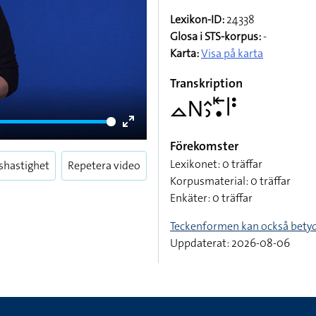
Lexikon-ID:
24338
Glosa i STS-korpus:
-
Karta:
Visa på karta
Transkription
􌤼􌥌􌤵􌤶􌥩􌥡􌥼􌥻
Enter
Förekomster
fullscreen
Lexikonet: 0 träffar
shastighet
Repetera video
Korpusmaterial: 0 träffar
Enkäter: 0 träffar
Teckenformen kan också bety
Uppdaterat: 2026-08-06