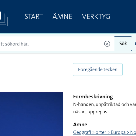
START
ÄMNE
VERKTYG
Sök
Föregående tecken
Formbeskrivning
N-handen, uppåtriktad och vä
näsan, upprepas
Ämne
Geografi > orter > Europa > N