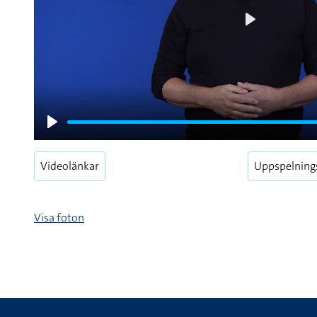
Play
Play
Videolänkar
Uppspelning
Visa foton