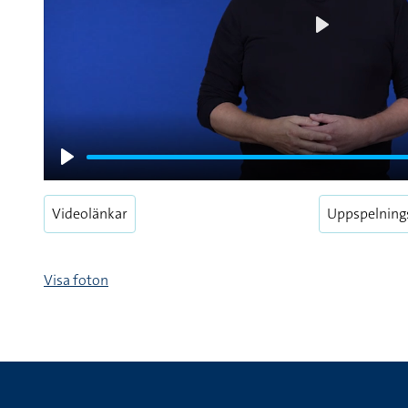
Play
Play
Videolänkar
Uppspelning
Visa foton