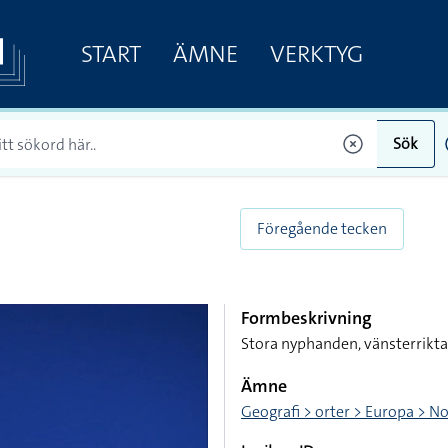
START
ÄMNE
VERKTYG
Sök
Föregående tecken
Formbeskrivning
Stora nyphanden, vänsterrikta
Ämne
Geografi > orter > Europa > N