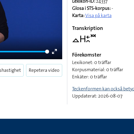
Lexikon-ID:
24337
Glosa i STS-korpus:
-
Karta:
Visa på karta
Transkription
􌤼􌤲􌥓􌥘􌥫
Förekomster
Enter
Lexikonet: 0 träffar
fullscreen
Korpusmaterial: 0 träffar
shastighet
Repetera video
Enkäter: 0 träffar
Teckenformen kan också bety
Uppdaterat: 2026-08-07