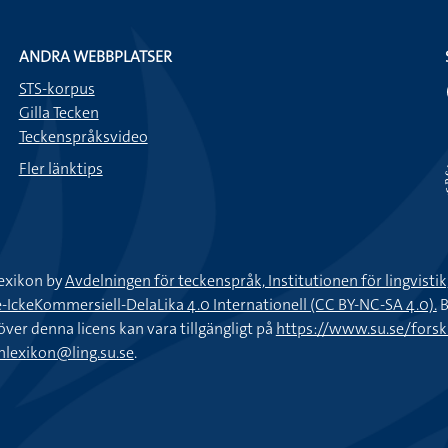
ANDRA WEBBPLATSER
STS-korpus
Gilla Tecken
Teckenspråksvideo
Fler länktips
exikon by
Avdelningen för teckenspråk, Institutionen för lingvisti
keKommersiell-DelaLika 4.0 Internationell (CC BY-NC-SA 4.0).
B
töver denna licens kan vara tillgängligt på
https://www.su.se/fors
nlexikon@ling.su.se
.