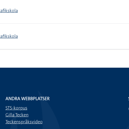
rafikskola
rafikskola
ANDRA WEBBPLATSER
STS-korpus
Gilla Tecken
Teckenspråksvideo