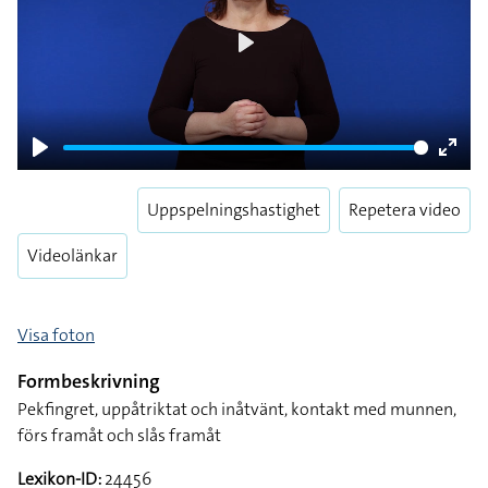
Play
Play
Enter
fulls
Uppspelningshastighet
Repetera video
Videolänkar
Visa foton
Formbeskrivning
Pekfingret, uppåtriktat och inåtvänt, kontakt med munnen,
förs framåt och slås framåt
Lexikon-ID:
24456