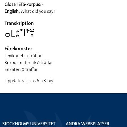
Glosa i STS-korpus:
-
English:
What did you say?
Transkription
􌤌􌥈􌤵􌥘􌤟􌥼􌦃􌥱􌥾
Förekomster
Lexikonet: 0 träffar
Korpusmaterial: 0 träffar
Enkäter: 0 träffar
Uppdaterat: 2026-08-06
STOCKHOLMS UNIVERSITET
ANDRA WEBBPLATSER