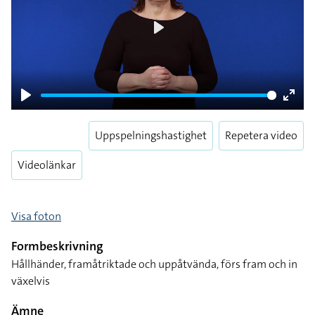
Play
Play
Enter
fulls
Uppspelningshastighet
Repetera video
Videolänkar
Visa foton
Formbeskrivning
Hållhänder, framåtriktade och uppåtvända, förs fram och in
växelvis
Ämne