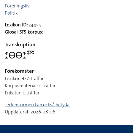
Föreningsliv
Politik
Lexikon-ID:
24455
Glosa i STS-korpus:
-
Transkription
􌤴􌤸􌤫􌤫􌤴􌤸􌥥􌦇
Förekomster
Lexikonet: 0 träffar
Korpusmaterial: 0 träffar
Enkäter: 0 träffar
Teckenformen kan också betyda
Uppdaterat: 2026-08-06