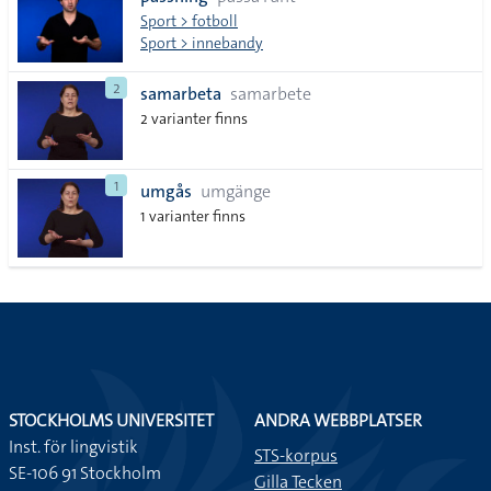
lista
Sport > fotboll
Sport > innebandy
2
samarbeta
samarbete
2 varianter finns
1
umgås
umgänge
1 varianter finns
STOCKHOLMS UNIVERSITET
ANDRA WEBBPLATSER
Inst. för lingvistik
STS-korpus
SE-106 91 Stockholm
Gilla Tecken