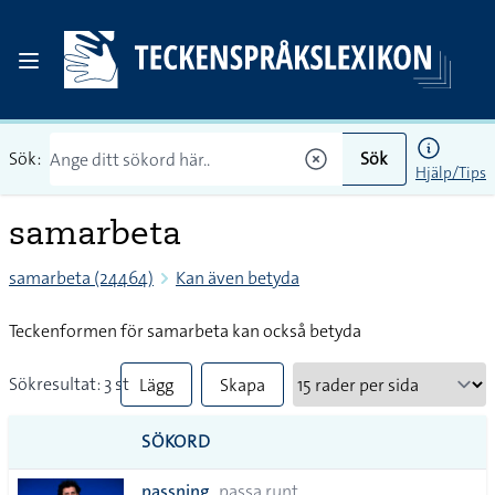
Sök:
Sök
Hjälp/Tips
samarbeta
samarbeta (24464)
Kan även betyda
Teckenformen för samarbeta kan också betyda
Sökresultat: 3 st
Lägg
Skapa
till
PDF
SÖKORD
alla i
passning
passa runt