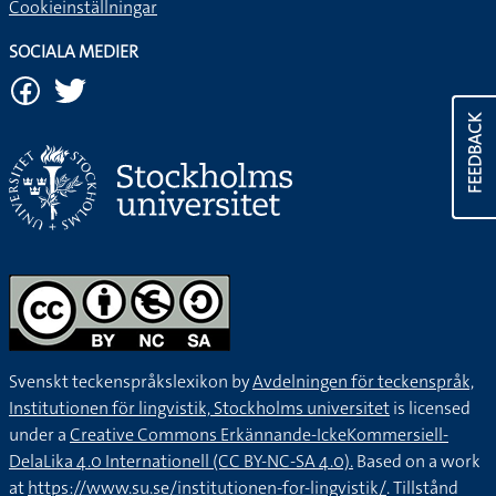
Cookieinställningar
SOCIALA MEDIER
FEEDBACK
Svenskt teckenspråkslexikon by
Avdelningen för teckenspråk,
Institutionen för lingvistik, Stockholms universitet
is licensed
under a
Creative Commons Erkännande-IckeKommersiell-
DelaLika 4.0 Internationell (CC BY-NC-SA 4.0).
Based on a work
at
https://www.su.se/institutionen-for-lingvistik/
. Tillstånd