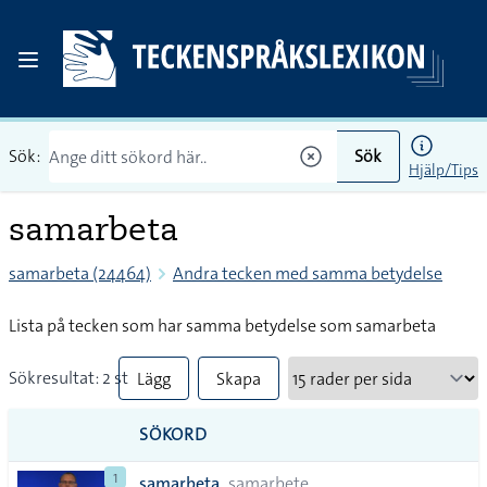
Sök:
Sök
Hjälp/Tips
samarbeta
samarbeta (24464)
Andra tecken med samma betydelse
Lista på tecken som har samma betydelse som samarbeta
Sökresultat: 2 st
Lägg
Skapa
till
PDF
SÖKORD
alla i
1
samarbeta
samarbete