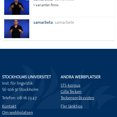
lista
1 varianter finns
samarbeta
samarbete
STOCKHOLMS UNIVERSITET
ANDRA WEBBPLATSER
Inst. för lingvistik
STS-korpus
SE-106 91 Stockholm
Gilla Tecken
Telefon: 08-16 23 47
Teckenspråksvideo
Kontakt
Fler länktips
Om webbplatsen