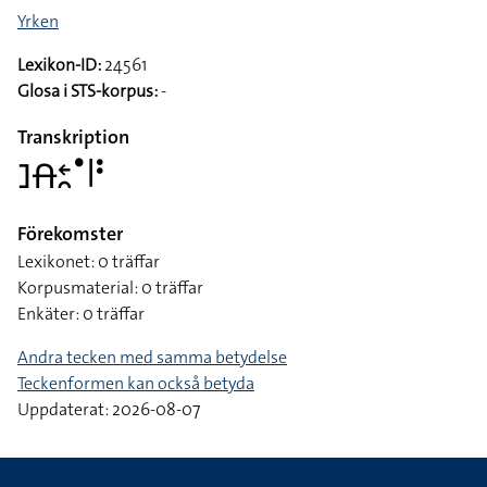
Yrken
Lexikon-ID:
24561
Glosa i STS-korpus:
-
Transkription
􌤔􌤯􌥓􌥘􌤟􌥼􌥻
Förekomster
Lexikonet: 0 träffar
Korpusmaterial: 0 träffar
Enkäter: 0 träffar
Andra tecken med samma betydelse
Teckenformen kan också betyda
Uppdaterat: 2026-08-07