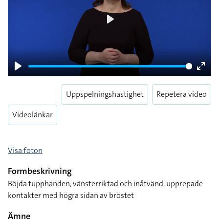
Play
Play
Enter
fulls
Uppspelningshastighet
Repetera video
Videolänkar
Visa foton
Formbeskrivning
Böjda tupphanden, vänsterriktad och inåtvänd, upprepade
kontakter med högra sidan av bröstet
Ämne