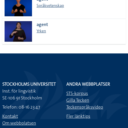
lista
Språkvetenskap
agent
Yrken
STOCKHOLMS UNIVERSITET
ANDRA WEBBPLATSER
Inst. för lingvistik
STS-korpus
SE-106 91 Stockholm
Gilla Tecken
Telefon: 08-16 23 47
Teckenspråksvideo
Kontakt
Fler länktips
Om webbplatsen