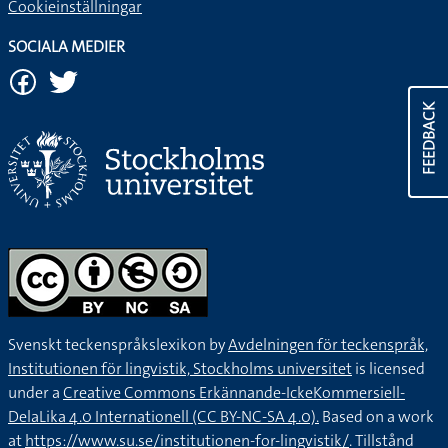
Cookieinställningar
SOCIALA MEDIER
FEEDBACK
Svenskt teckenspråkslexikon by
Avdelningen för teckenspråk,
Institutionen för lingvistik, Stockholms universitet
is licensed
under a
Creative Commons Erkännande-IckeKommersiell-
DelaLika 4.0 Internationell (CC BY-NC-SA 4.0).
Based on a work
at
https://www.su.se/institutionen-for-lingvistik/
. Tillstånd