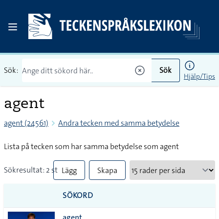
Sök:
Sök
Hjälp/Tips
agent
agent (24561)
Andra tecken med samma betydelse
Lista på tecken som har samma betydelse som agent
Sökresultat: 2 st
Lägg
Skapa
till
PDF
SÖKORD
alla i
agent