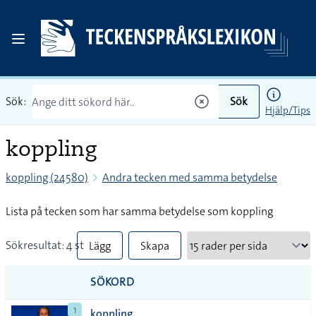
Sök:
Sök
Hjälp/Tips
koppling
koppling (24580)
Andra tecken med samma betydelse
Lista på tecken som har samma betydelse som koppling
Sökresultat: 4 st
Lägg
Skapa
till
PDF
SÖKORD
alla i
1
koppling