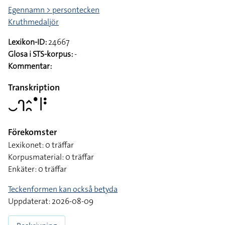
Egennamn > persontecken
Kruthmedaljör
Lexikon-ID:
24667
Glosa i STS-korpus:
-
Kommentar:
Transkription
􌤛􌤪􌤵􌥘􌤟􌥼􌥻
Förekomster
Lexikonet: 0 träffar
Korpusmaterial: 0 träffar
Enkäter: 0 träffar
Teckenformen kan också betyda
Uppdaterat: 2026-08-09