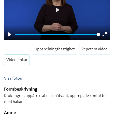
Play
Play
Enter
fulls
Uppspelningshastighet
Repetera video
Videolänkar
Visa foton
Formbeskrivning
Krokfingret, uppåtriktat och inåtvänt, upprepade kontakter
med hakan
Ämne