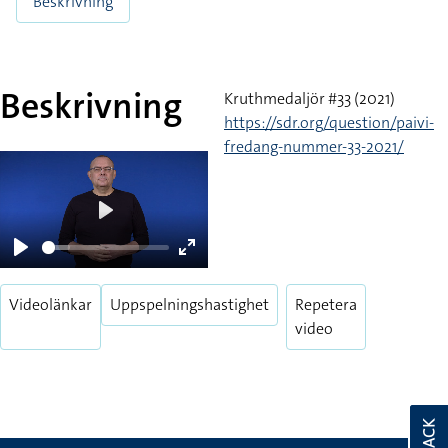
Beskrivning
Beskrivning
Kruthmedaljör #33 (2021)
https://sdr.org/question/paivi-
fredang-nummer-33-2021/
Play
Play
Enter
fullscreen
Videolänkar
Uppspelningshastighet
Repetera
video