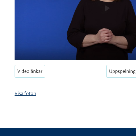
Videolänkar
Uppspelning
Visa foton