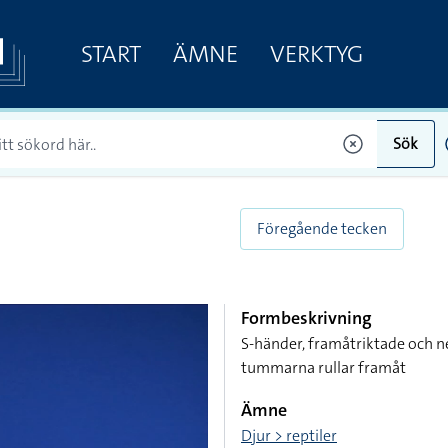
START
ÄMNE
VERKTYG
Sök
Föregående tecken
Formbeskrivning
S-händer, framåtriktade och 
tummarna rullar framåt
Ämne
Djur > reptiler