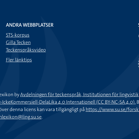
ANDRA WEBBPLATSER
STS-korpus
Gilla Tecken
Teckenspråksvideo
Fler länktips
exikon by
Avdelningen för teckenspråk, Institutionen för lingvisti
keKommersiell-DelaLika 4.0 Internationell (CC BY-NC-SA 4.0).
B
töver denna licens kan vara tillgängligt på
https://www.su.se/fors
nlexikon@ling.su.se
.