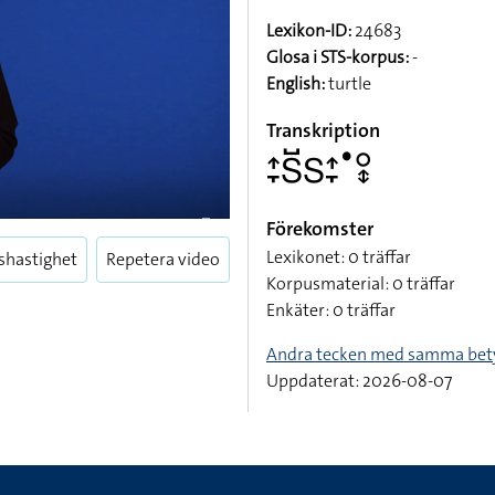
Lexikon-ID:
24683
Glosa i STS-korpus:
-
English:
turtle
Transkription
􌤴􌥙􌥅􌤹􌥅􌤴􌥙􌤟􌥰􌦋
Förekomster
Lexikonet: 0 träffar
shastighet
Repetera video
Korpusmaterial: 0 träffar
Enkäter: 0 träffar
Andra tecken med samma bet
Uppdaterat: 2026-08-07