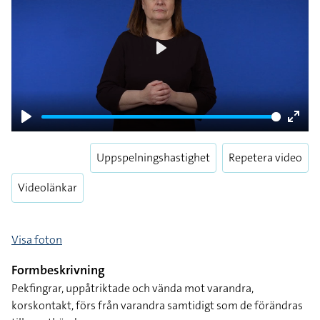
Play
Play
Enter
fulls
Uppspelningshastighet
Repetera video
Videolänkar
Visa foton
Formbeskrivning
Pekfingrar, uppåtriktade och vända mot varandra,
korskontakt, förs från varandra samtidigt som de förändras