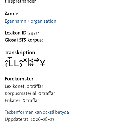
till sprethänder
Ämne
Egennamn > organisation
Lexikon-ID:
24717
Glosa i STS-korpus:
-
Transkription
􌤵􌥗􌥈􌤻􌥈􌤵􌤶􌦎􌥼􌥹􌦉􌦆􌥃
Förekomster
Lexikonet: 0 träffar
Korpusmaterial: 0 träffar
Enkäter: 0 träffar
Teckenformen kan också betyda
Uppdaterat: 2026-08-07