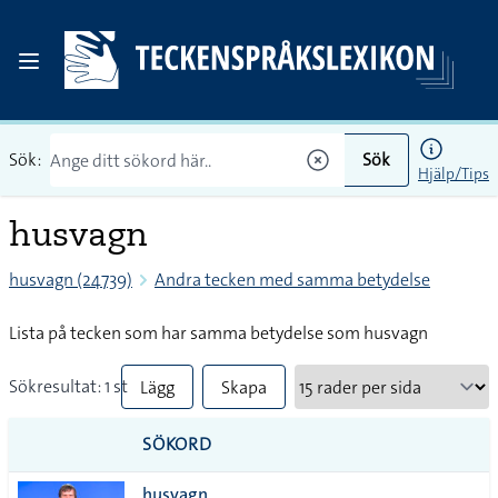
Sök:
Sök
Hjälp/Tips
husvagn
husvagn (24739)
Andra tecken med samma betydelse
Lista på tecken som har samma betydelse som husvagn
Sökresultat: 1 st
Lägg
Skapa
till
PDF
SÖKORD
alla i
husvagn