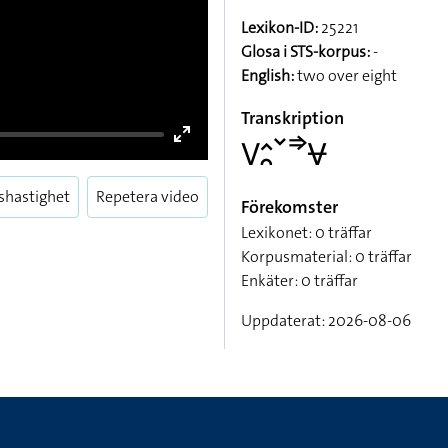
Lexikon-ID:
25221
Glosa i STS-korpus:
-
English:
two over eight
Transkription
􌤭􌤵􌥘􌥧􌦆􌤮
Förekomster
Lexikonet: 0 träffar
shastighet
Repetera video
Enter
Korpusmaterial: 0 träffar
fullscreen
Enkäter: 0 träffar
Uppdaterat: 2026-08-06