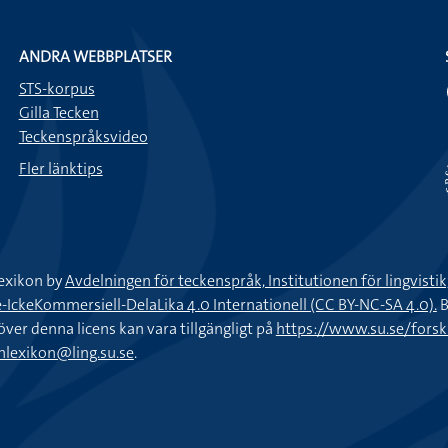
ANDRA WEBBPLATSER
STS-korpus
Gilla Tecken
Teckenspråksvideo
Fler länktips
exikon by
Avdelningen för teckenspråk, Institutionen för lingvisti
keKommersiell-DelaLika 4.0 Internationell (CC BY-NC-SA 4.0).
B
töver denna licens kan vara tillgängligt på
https://www.su.se/fors
nlexikon@ling.su.se
.