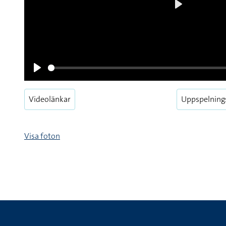
Play
Videolänkar
Uppspelning
Pause
Visa foton