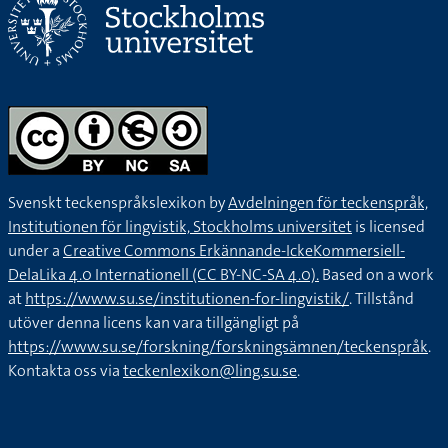
Svenskt teckenspråkslexikon by
Avdelningen för teckenspråk,
Institutionen för lingvistik, Stockholms universitet
is licensed
under a
Creative Commons Erkännande-IckeKommersiell-
DelaLika 4.0 Internationell (CC BY-NC-SA 4.0).
Based on a work
at
https://www.su.se/institutionen-for-lingvistik/
. Tillstånd
utöver denna licens kan vara tillgängligt på
https://www.su.se/forskning/forskningsämnen/teckenspråk
.
Kontakta oss via
teckenlexikon@ling.su.se
.