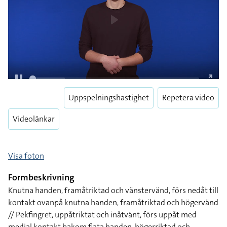
Uppspelningshastighet
Repetera video
Pause
Enter
Videolänkar
fulls
Visa foton
Formbeskrivning
Knutna handen, framåtriktad och vänstervänd, förs nedåt till
kontakt ovanpå knutna handen, framåtriktad och högervänd
// Pekfingret, uppåtriktat och inåtvänt, förs uppåt med
medial kontakt bakom flata handen, högerriktad och