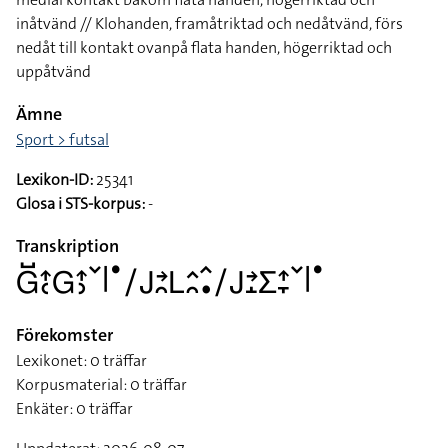
inåtvänd // Klohanden, framåtriktad och nedåtvänd, förs
nedåt till kontakt ovanpå flata handen, högerriktad och
uppåtvänd
Ämne
Sport > futsal
Lexikon-ID:
25341
Glosa i STS-korpus:
-
Transkription
􌤦􌤹􌤴􌥗􌤦􌤴􌤶􌥧􌥼􌤟􌥠􌤢􌥔􌥘􌥈􌤵􌥘􌥦􌥡􌥠􌤢􌥔􌤸􌤥􌤴􌥙􌥧􌥼􌤟
Förekomster
Lexikonet: 0 träffar
Korpusmaterial: 0 träffar
Enkäter: 0 träffar