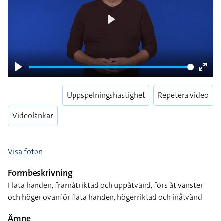
Play
Play
Enter
fulls
Uppspelningshastighet
Repetera video
Videolänkar
Visa foton
Formbeskrivning
Flata handen, framåtriktad och uppåtvänd, förs åt vänster
och höger ovanför flata handen, högerriktad och inåtvänd
Ämne