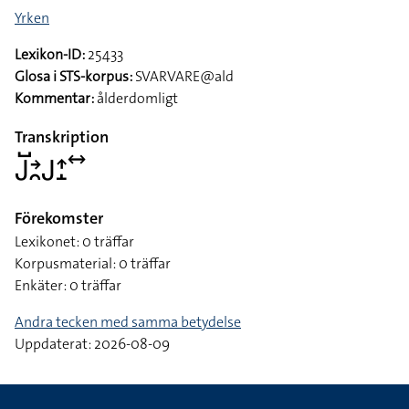
Yrken
Lexikon-ID:
25433
Glosa i STS-korpus:
SVARVARE@ald
Kommentar:
ålderdomligt
Transkription
􌤢􌤹􌥔􌥘􌤢􌤴􌤸􌥤
Förekomster
Lexikonet: 0 träffar
Korpusmaterial: 0 träffar
Enkäter: 0 träffar
Andra tecken med samma betydelse
Uppdaterat: 2026-08-09