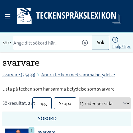
Sök:
Sök
Hjälp/Tips
svarvare
svarvare (25433)
Andra tecken med samma betydelse
Lista på tecken som har samma betydelse som svarvare
Sökresultat: 2 st
Lägg
Skapa
till
PDF
SÖKORD
alla i
1
svarvare