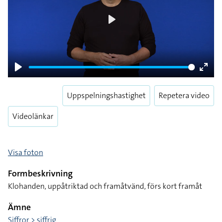
Play
Play
Enter
fulls
Uppspelningshastighet
Repetera video
Videolänkar
Visa foton
Formbeskrivning
Klohanden, uppåtriktad och framåtvänd, förs kort framåt
Ämne
Siffror > siffrig