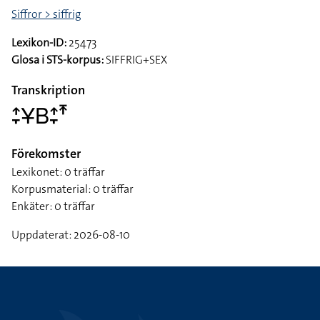
Siffror > siffrig
Lexikon-ID:
25473
Glosa i STS-korpus:
SIFFRIG+SEX
Transkription
􌤴􌥙􌥃􌤧􌤴􌥙􌥵
Förekomster
Lexikonet: 0 träffar
Korpusmaterial: 0 träffar
Enkäter: 0 träffar
Uppdaterat: 2026-08-10