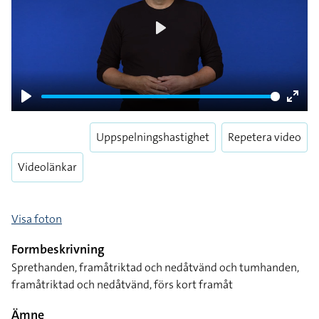
Play
Play
Enter
fulls
Uppspelningshastighet
Repetera video
Videolänkar
Visa foton
Formbeskrivning
Sprethanden, framåtriktad och nedåtvänd och tumhanden,
framåtriktad och nedåtvänd, förs kort framåt
Ämne