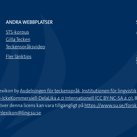
ANDRA WEBBPLATSER
STS-korpus
Gilla Tecken
Teckenspråksvideo
Fler länktips
exikon by
Avdelningen för teckenspråk, Institutionen för lingvisti
keKommersiell-DelaLika 4.0 Internationell (CC BY-NC-SA 4.0).
B
töver denna licens kan vara tillgängligt på
https://www.su.se/fors
nlexikon@ling.su.se
.