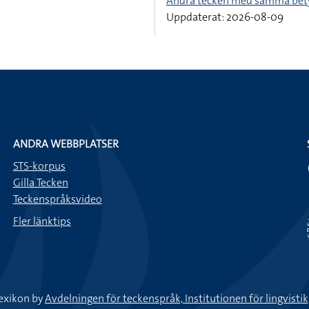
Andra tecken med samma bet
Uppdaterat: 2026-08-09
ANDRA WEBBPLATSER
STS-korpus
Gilla Tecken
Teckenspråksvideo
Fler länktips
exikon by
Avdelningen för teckenspråk, Institutionen för lingvisti