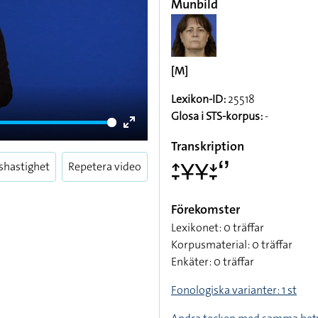
Munbild
[M]
Lexikon-ID:
25518
Glosa i STS-korpus:
-
Enter
Transkription
fullscreen
shastighet
Repetera video
􌤴􌥙􌥃􌥃􌥕􌥙􌥬
Förekomster
Lexikonet: 0 träffar
Korpusmaterial: 0 träffar
Enkäter: 0 träffar
Fonologiska varianter: 1 st