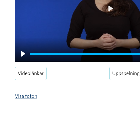
Play
Play
Videolänkar
Uppspelning
Visa foton