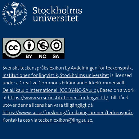
Svenskt teckenspråkslexikon by
Avdelningen för teckenspråk,
Institutionen för lingvistik, Stockholms universitet
is licensed
under a
Creative Commons Erkännande-IckeKommersiell-
DelaLika 4.0 Internationell (CC BY-NC-SA 4.0).
Based on a work
at
https://www.su.se/institutionen-for-lingvistik/
. Tillstånd
utöver denna licens kan vara tillgängligt på
https://www.su.se/forskning/forskningsämnen/teckenspråk
.
Kontakta oss via
teckenlexikon@ling.su.se
.