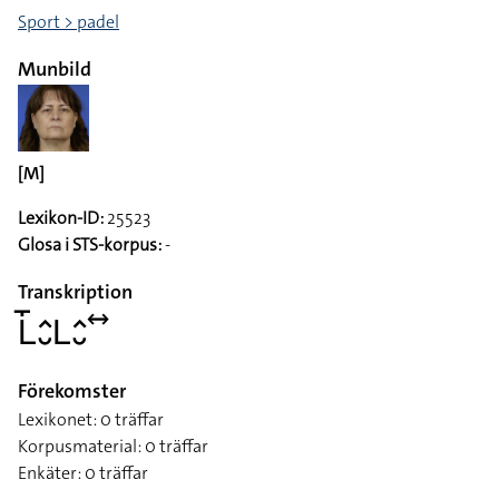
Sport > padel
Munbild
[M]
Lexikon-ID:
25523
Glosa i STS-korpus:
-
Transkription
􌥈􌤻􌤵􌤷􌥈􌤵􌤷􌥤
Förekomster
Lexikonet: 0 träffar
Korpusmaterial: 0 träffar
Enkäter: 0 träffar