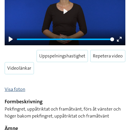
Play
Play
Enter
fulls
Uppspelningshastighet
Repetera video
Videolänkar
Visa foton
Formbeskrivning
Pekfingret, uppåtriktat och framåtvänt, förs åt vänster och
höger bakom pekfingret, uppåtriktat och framåtvänt
Ämne