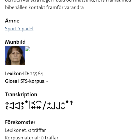
bibehållen kontakt framför varandra
Ämne
Sport > padel
Munbild
Lexikon-ID:
25564
Glosa i STS-korpus:
-
Transkription
􌤴􌥗􌥉􌥉􌤴􌤶􌤟􌥼􌥹􌦉􌥯􌦉􌥠􌥔􌥘􌤢􌤢􌤵􌤷􌤟􌦃
Förekomster
Lexikonet: 0 träffar
Korpusmaterial: 0 träffar