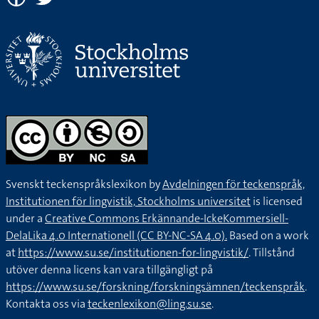
Svenskt teckenspråkslexikon by
Avdelningen för teckenspråk,
Institutionen för lingvistik, Stockholms universitet
is licensed
under a
Creative Commons Erkännande-IckeKommersiell-
DelaLika 4.0 Internationell (CC BY-NC-SA 4.0).
Based on a work
at
https://www.su.se/institutionen-for-lingvistik/
. Tillstånd
utöver denna licens kan vara tillgängligt på
https://www.su.se/forskning/forskningsämnen/teckenspråk
.
Kontakta oss via
teckenlexikon@ling.su.se
.