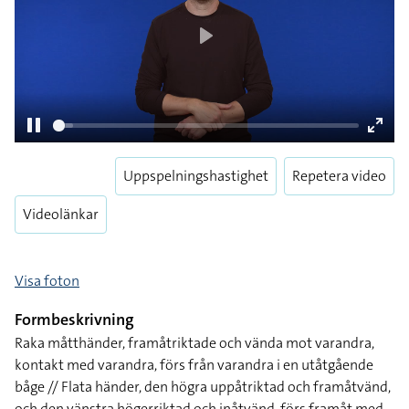
Play
Uppspelningshastighet
Repetera video
Pause
Enter
fulls
Videolänkar
Visa foton
Formbeskrivning
Raka måtthänder, framåtriktade och vända mot varandra,
kontakt med varandra, förs från varandra i en utåtgående
båge // Flata händer, den högra uppåtriktad och framåtvänd,
och den vänstra högerriktad och inåtvänd, förs framåt med