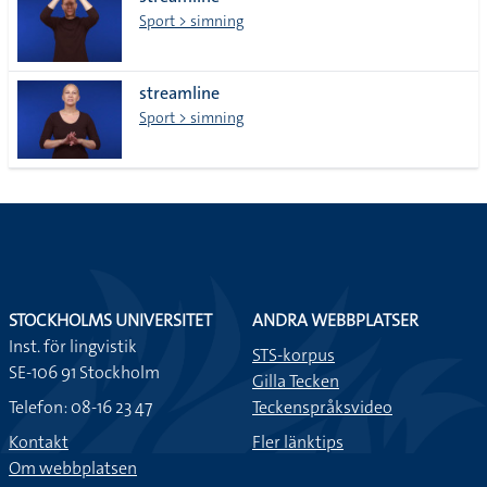
lista
Sport > simning
streamline
Sport > simning
STOCKHOLMS UNIVERSITET
ANDRA WEBBPLATSER
Inst. för lingvistik
STS-korpus
SE-106 91 Stockholm
Gilla Tecken
Telefon: 08-16 23 47
Teckenspråksvideo
Kontakt
Fler länktips
Om webbplatsen