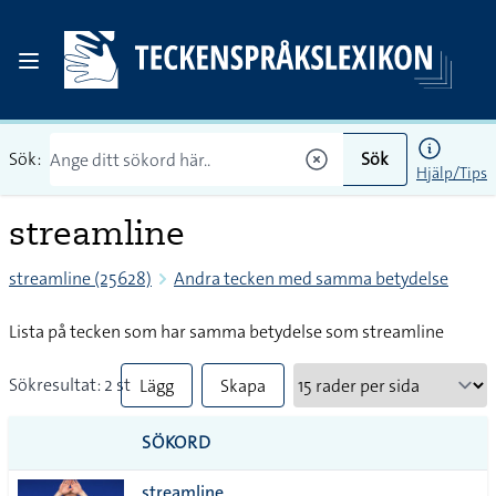
Sök:
Sök
Hjälp/Tips
streamline
streamline (25628)
Andra tecken med samma betydelse
Lista på tecken som har samma betydelse som streamline
Sökresultat: 2 st
Lägg
Skapa
till
PDF
SÖKORD
alla i
streamline