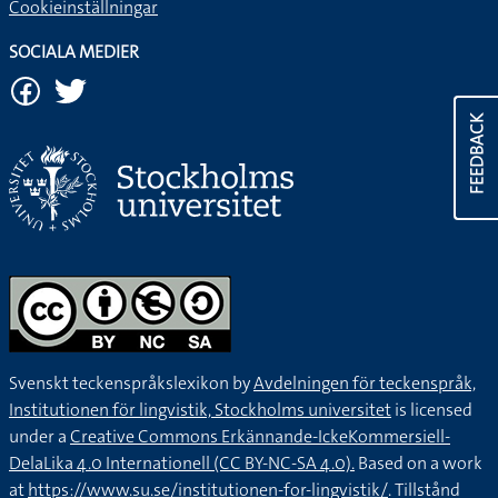
Cookieinställningar
SOCIALA MEDIER
FEEDBACK
Svenskt teckenspråkslexikon by
Avdelningen för teckenspråk,
Institutionen för lingvistik, Stockholms universitet
is licensed
under a
Creative Commons Erkännande-IckeKommersiell-
DelaLika 4.0 Internationell (CC BY-NC-SA 4.0).
Based on a work
at
https://www.su.se/institutionen-for-lingvistik/
. Tillstånd