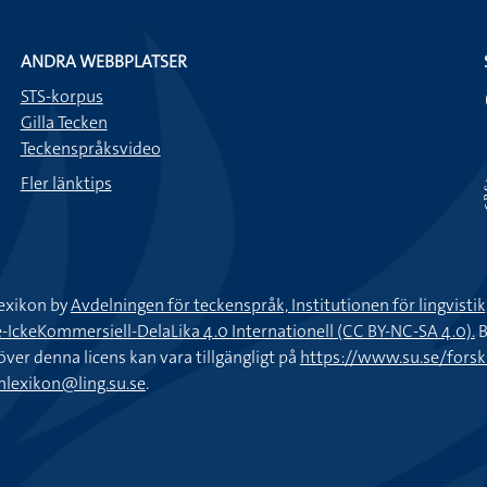
ANDRA WEBBPLATSER
STS-korpus
Gilla Tecken
Teckenspråksvideo
Fler länktips
exikon by
Avdelningen för teckenspråk, Institutionen för lingvisti
keKommersiell-DelaLika 4.0 Internationell (CC BY-NC-SA 4.0).
B
töver denna licens kan vara tillgängligt på
https://www.su.se/fors
nlexikon@ling.su.se
.