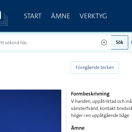
START
ÄMNE
VERKTYG
Sök
Föregående tecken
Formbeskrivning
V-handen, uppåtriktad och inå
vänsterfvänd, kontakt bredvid
höger i en uppåtgående båge
Ämne