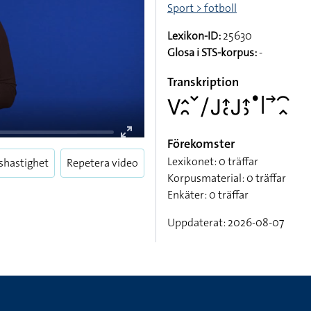
Sport > fotboll
Lexikon-ID:
25630
Glosa i STS-korpus:
-
Transkription
􌤭􌤵􌥘􌥧􌥠􌤢􌤴􌥗􌤢􌤴􌤶􌤟􌥼􌥣􌥯􌥿
Förekomster
Lexikonet: 0 träffar
shastighet
Repetera video
Korpusmaterial: 0 träffar
Enkäter: 0 träffar
Uppdaterat: 2026-08-07