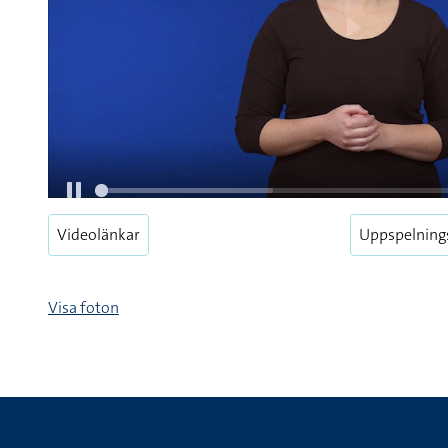
Videolänkar
Uppspelning
Visa foton