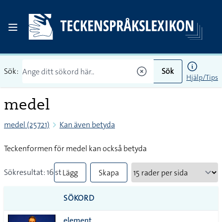
Sök:
Sök
Hjälp/Tips
medel
medel (25721)
Kan även betyda
Teckenformen för medel kan också betyda
Sökresultat: 16 st
Lägg
Skapa
till
PDF
SÖKORD
alla i
element