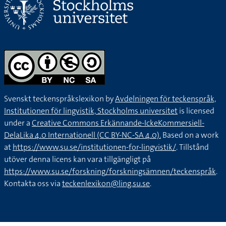
Svenskt teckenspråkslexikon by
Avdelningen för teckenspråk,
Institutionen för lingvistik, Stockholms universitet
is licensed
under a
Creative Commons Erkännande-IckeKommersiell-
DelaLika 4.0 Internationell (CC BY-NC-SA 4.0).
Based on a work
at
https://www.su.se/institutionen-for-lingvistik/
. Tillstånd
utöver denna licens kan vara tillgängligt på
https://www.su.se/forskning/forskningsämnen/teckenspråk
.
Kontakta oss via
teckenlexikon@ling.su.se
.