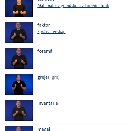
lista
Matematik > grundskola > kombinatorik
faktor
Språkvetenskap
föremål
grejer
grej
inventarie
medel