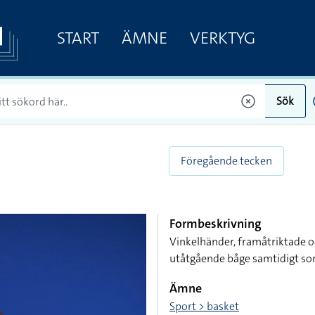
START
ÄMNE
VERKTYG
Sök
Föregående tecken
Formbeskrivning
Vinkelhänder, framåtriktade o
utåtgående båge samtidigt so
Ämne
Sport > basket