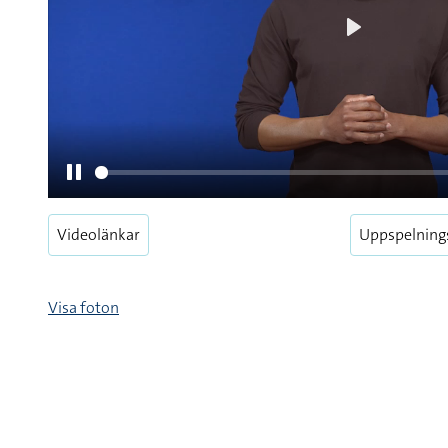
Videolänkar
Uppspelning
Pause
Visa foton