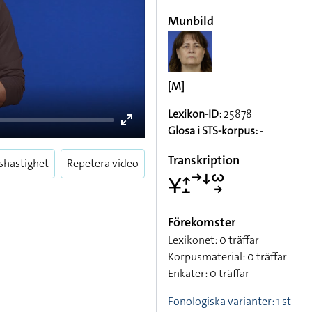
Munbild
[M]
Lexikon-ID:
25878
Glosa i STS-korpus:
-
Transkription
shastighet
Repetera video
􌥃􌤴􌤸􌥣􌦄􌥱􌥽
Enter
fullscreen
Förekomster
Lexikonet: 0 träffar
Korpusmaterial: 0 träffar
Enkäter: 0 träffar
Fonologiska varianter: 1 st