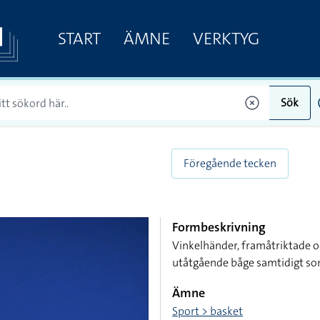
START
ÄMNE
VERKTYG
Sök
Föregående tecken
Formbeskrivning
Vinkelhänder, framåtriktade o
utåtgående båge samtidigt so
Ämne
Sport > basket