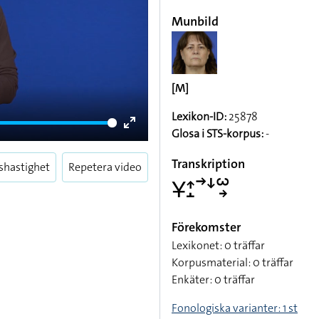
Munbild
[M]
Lexikon-ID:
25878
Glosa i STS-korpus:
-
Enter
fullscreen
Transkription
shastighet
Repetera video
􌥃􌤴􌤸􌥣􌦄􌥱􌥽
Förekomster
Lexikonet: 0 träffar
Korpusmaterial: 0 träffar
Enkäter: 0 träffar
Fonologiska varianter: 1 st