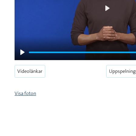
Play
Play
Videolänkar
Uppspelning
Visa foton