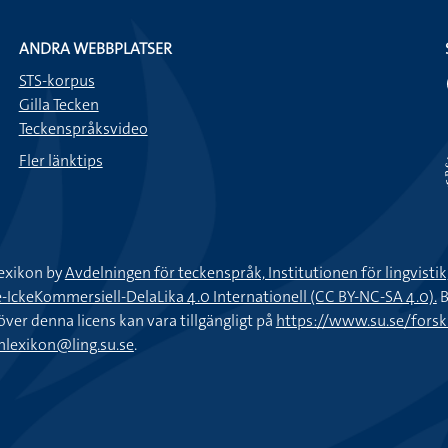
ANDRA WEBBPLATSER
STS-korpus
Gilla Tecken
Teckenspråksvideo
Fler länktips
exikon by
Avdelningen för teckenspråk, Institutionen för lingvisti
keKommersiell-DelaLika 4.0 Internationell (CC BY-NC-SA 4.0).
B
töver denna licens kan vara tillgängligt på
https://www.su.se/fors
nlexikon@ling.su.se
.