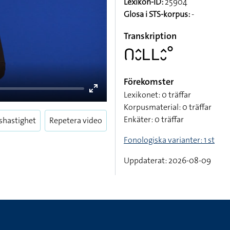
Lexikon-ID:
25904
Glosa i STS-korpus:
-
Transkription
􌤂􌤵􌤷􌥈􌥈􌤵􌤷􌦑
Förekomster
Lexikonet: 0 träffar
Korpusmaterial: 0 träffar
Enkäter: 0 träffar
shastighet
Repetera video
Enter
Fonologiska varianter: 1 st
fullscreen
Uppdaterat: 2026-08-09