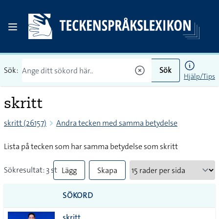
Sök:
Sök
Hjälp/Tips
skritt
skritt (26157)
Andra tecken med samma betydelse
Lista på tecken som har samma betydelse som skritt
Sökresultat: 3 st
Lägg
Skapa
till
PDF
SÖKORD
alla i
skritt