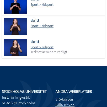
lista
Sport > ridsport
skritt
Sport > ridsport
skritt
Sport > ridsport
Tecknet är mindre vanligt
STOCKHOLMS UNIVERSITET
ANDRA WEBBPLATSER
Inst. för lingvistik
STS-korpus
SE-106 91 Stockholm
Gilla Tecken