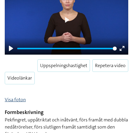
Play
Play
Enter
fulls
Uppspelningshastighet
Repetera video
Videolänkar
Visa foton
Formbeskrivning
Pekfingret, uppåtriktat och inåtvänt, förs framåt med dubbla
nedåtrörelser, förs slutligen framåt samtidigt som den