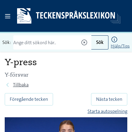
Sök:
Sök
Hjälp/Tips
Y-press
Y-försvar
Tillbaka
Föregående tecken
Nästa tecken
Starta autospelning