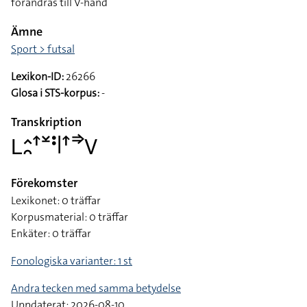
förändras till V-hand
Ämne
Sport > futsal
Lexikon-ID:
26266
Glosa i STS-korpus:
-
Transkription
􌥈􌤵􌥘􌦃􌥸􌥻􌥼􌦃􌦆􌤭
Förekomster
Lexikonet: 0 träffar
Korpusmaterial: 0 träffar
Enkäter: 0 träffar
Fonologiska varianter: 1 st
Andra tecken med samma betydelse
Uppdaterat: 2026-08-10