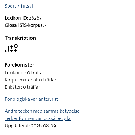
Sport > futsal
Lexikon-ID:
26267
Glosa i STS-korpus:
-
Transkription
􌤢􌤴􌥙􌥰􌦈
Förekomster
Lexikonet: 0 träffar
Korpusmaterial: 0 träffar
Enkäter: 0 träffar
Fonologiska varianter: 1 st
Andra tecken med samma betydelse
Teckenformen kan också betyda
Uppdaterat: 2026-08-09