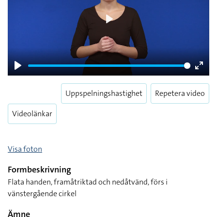
Play
Play
Enter
fulls
Uppspelningshastighet
Repetera video
Videolänkar
Visa foton
Formbeskrivning
Flata handen, framåtriktad och nedåtvänd, förs i
vänstergående cirkel
Ämne