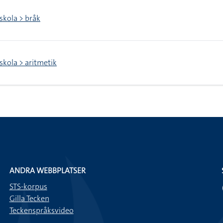
kola > bråk
kola > aritmetik
ANDRA WEBBPLATSER
STS-korpus
Gilla Tecken
Teckenspråksvideo