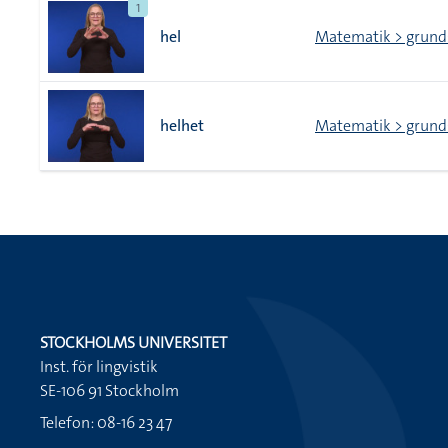
1
hel
Matematik > grunds
helhet
Matematik > grunds
STOCKHOLMS UNIVERSITET
Inst. för lingvistik
SE-106 91 Stockholm
Telefon: 08-16 23 47