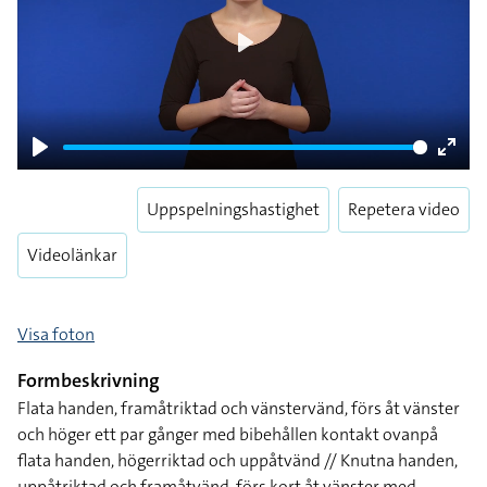
Play
Play
Enter
fulls
Uppspelningshastighet
Repetera video
Videolänkar
Visa foton
Formbeskrivning
Flata handen, framåtriktad och vänstervänd, förs åt vänster
och höger ett par gånger med bibehållen kontakt ovanpå
flata handen, högerriktad och uppåtvänd // Knutna handen,
uppåtriktad och framåtvänd, förs kort åt vänster med