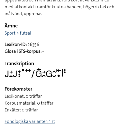
medial kontakt framför knutna handen, högerriktad och
inåtvänd, upprepas
Ämne
Sport > futsal
Lexikon-ID:
26356
Glosa i STS-korpus:
-
Transkription
􌤢􌥔􌤸􌤢􌤴􌤶􌤟􌥤􌥠􌤦􌥛􌥔􌥘􌤦􌤵􌤷􌥩􌥡􌥼􌥻
Förekomster
Lexikonet: 0 träffar
Korpusmaterial: 0 träffar
Enkäter: 0 träffar
Fonologiska varianter: 1 st