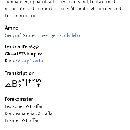
Tumhanden, uppåtriktad och vänstervänd, kontakt med
näsan, förs sedan framåt och nedåt samtidigt som den vrids
kort fram och in
Ämne
Geografi > orter > Sverige > stadsdelar
Lexikon-ID:
26358
Glosa i STS-korpus:
-
Karta:
Visa på karta
Transkription
􌤼􌤧􌤵􌤶􌤟􌥼􌦃􌥧􌥲􌦋
Förekomster
Lexikonet: 0 träffar
Korpusmaterial: 0 träffar
Enkäter: 0 träffar