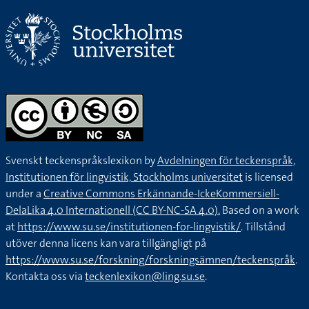
Svenskt teckenspråkslexikon by
Avdelningen för teckenspråk,
Institutionen för lingvistik, Stockholms universitet
is licensed
under a
Creative Commons Erkännande-IckeKommersiell-
DelaLika 4.0 Internationell (CC BY-NC-SA 4.0).
Based on a work
at
https://www.su.se/institutionen-for-lingvistik/
. Tillstånd
utöver denna licens kan vara tillgängligt på
https://www.su.se/forskning/forskningsämnen/teckenspråk
.
Kontakta oss via
teckenlexikon@ling.su.se
.