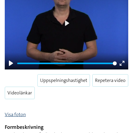
Play
Play
Enter
fulls
Uppspelningshastighet
Repetera video
Videolänkar
Visa foton
Formbeskrivning