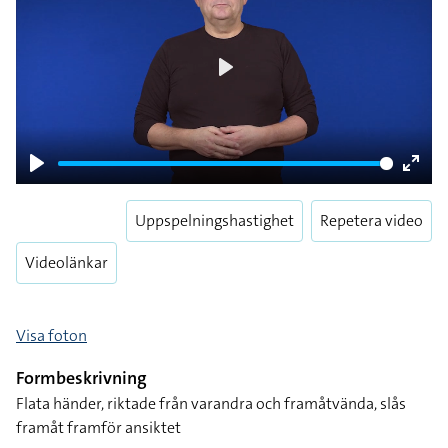
Play
Play
Enter
fulls
Uppspelningshastighet
Repetera video
Videolänkar
Visa foton
Formbeskrivning
Flata händer, riktade från varandra och framåtvända, slås
framåt framför ansiktet