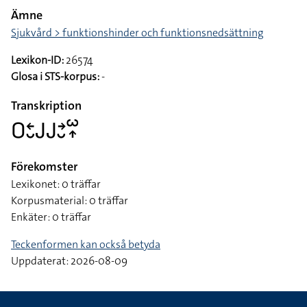
Ämne
Sjukvård > funktionshinder och funktionsnedsättning
Lexikon-ID:
26574
Glosa i STS-korpus:
-
Transkription
􌤆􌥓􌤷􌤢􌤢􌥔􌤷􌥱􌥾
Förekomster
Lexikonet: 0 träffar
Korpusmaterial: 0 träffar
Enkäter: 0 träffar
Teckenformen kan också betyda
Uppdaterat: 2026-08-09