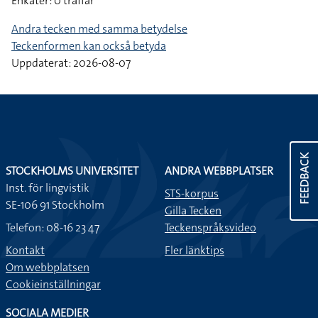
Enkäter: 0 träffar
Andra tecken med samma betydelse
Teckenformen kan också betyda
Uppdaterat: 2026-08-07
FEEDBACK
STOCKHOLMS UNIVERSITET
ANDRA WEBBPLATSER
Inst. för lingvistik
STS-korpus
SE-106 91 Stockholm
Gilla Tecken
Telefon: 08-16 23 47
Teckenspråksvideo
Kontakt
Fler länktips
Om webbplatsen
Cookieinställningar
SOCIALA MEDIER