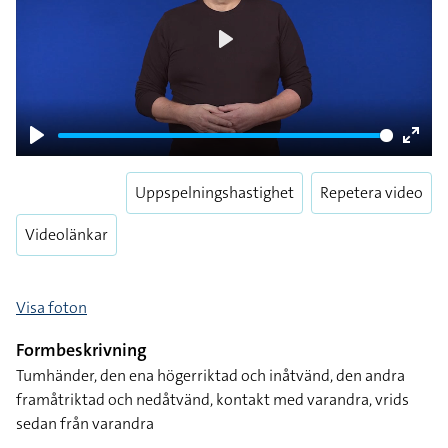
Play
Play
Enter
fulls
Uppspelningshastighet
Repetera video
Videolänkar
Visa foton
Formbeskrivning
Tumhänder, den ena högerriktad och inåtvänd, den andra
framåtriktad och nedåtvänd, kontakt med varandra, vrids
sedan från varandra