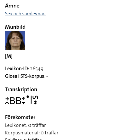
Ämne
Sex och samlevnad
Munbild
[M]
Lexikon-ID:
26549
Glosa i STS-korpus:
-
Transkription
􌥔􌥘􌤧􌤧􌤴􌥙􌤟􌥼􌥲􌦋
Förekomster
Lexikonet: 0 träffar
Korpusmaterial: 0 träffar