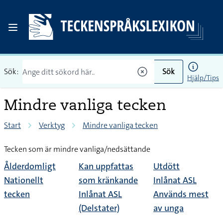
Sök:
Sök
Hjälp/Tips
Mindre vanliga tecken
Start
Verktyg
Mindre vanliga tecken
Tecken som är mindre vanliga/nedsättande
Ålderdomligt
Kan uppfattas
Utdött
Nationellt
som kränkande
Inlånat ASL
tecken
Inlånat ASL
Används mest
(Delstater)
av unga