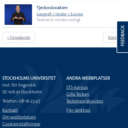
Tjeckoslovakien
Geografi > länder > Europa
Tecknet är mindre vanligt
FEEDBACK
« Föregående
Nästa »
STOCKHOLMS UNIVERSITET
ANDRA WEBBPLATSER
Inst. för lingvistik
STS-korpus
SE-106 91 Stockholm
Gilla Tecken
Telefon: 08-16 23 47
Teckenspråksvideo
Kontakt
Fler länktips
Om webbplatsen
Cookieinställningar