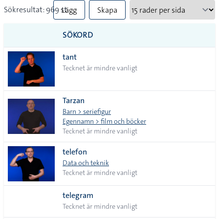
Sökresultat: 969 st
Lägg
Skapa
till
PDF
SÖKORD
alla i
tant
lista
Tecknet är mindre vanligt
Tarzan
Barn > seriefigur
Egennamn > film och böcker
Tecknet är mindre vanligt
telefon
Data och teknik
Tecknet är mindre vanligt
telegram
Tecknet är mindre vanligt