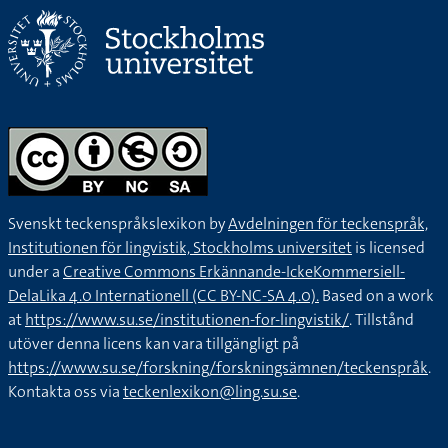
Svenskt teckenspråkslexikon by
Avdelningen för teckenspråk,
Institutionen för lingvistik, Stockholms universitet
is licensed
under a
Creative Commons Erkännande-IckeKommersiell-
DelaLika 4.0 Internationell (CC BY-NC-SA 4.0).
Based on a work
at
https://www.su.se/institutionen-for-lingvistik/
. Tillstånd
utöver denna licens kan vara tillgängligt på
https://www.su.se/forskning/forskningsämnen/teckenspråk
.
Kontakta oss via
teckenlexikon@ling.su.se
.