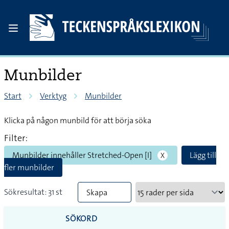
Munbilder
Start
Verktyg
Munbilder
Klicka på någon munbild för att börja söka
Filter:
Munbilder innehåller Stretched-Open [I]
Lägg till
X
fler munbilder
Sökresultat: 31 st
Skapa
PDF
SÖKORD