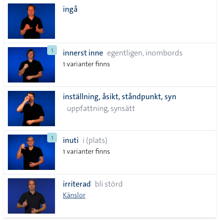
ingå
1
innerst inne
egentligen, inombords
1 varianter finns
inställning, åsikt, ståndpunkt, syn
uppfattning, synsätt
1
inuti
i (plats)
1 varianter finns
irriterad
bli störd
Känslor