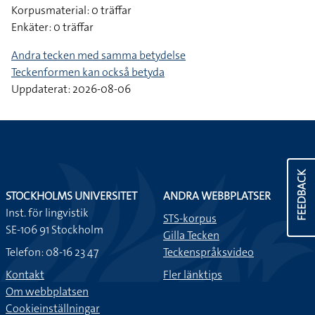
Korpusmaterial: 0 träffar
Enkäter: 0 träffar
Andra tecken med samma betydelse
Teckenformen kan också betyda
Uppdaterat: 2026-08-06
FEEDBACK
STOCKHOLMS UNIVERSITET
ANDRA WEBBPLATSER
Inst. för lingvistik
STS-korpus
SE-106 91 Stockholm
Gilla Tecken
Telefon: 08-16 23 47
Teckenspråksvideo
Kontakt
Fler länktips
Om webbplatsen
Cookieinställningar