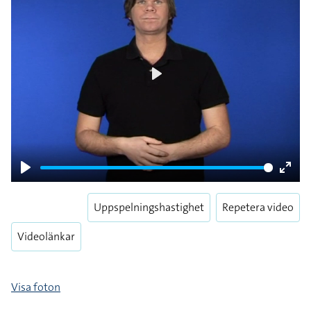
Play
Play
Enter
fulls
Uppspelningshastighet
Repetera video
Videolänkar
Visa foton