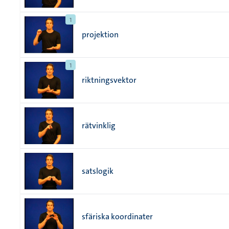
1
projektion
1
riktningsvektor
rätvinklig
satslogik
sfäriska koordinater