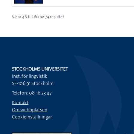
Visar
46
till
60
av
79
resultat
STOCKHOLMS UNIVERSITET
Inst. för lingvistik
SE-106 91 Stockholm
Telefon: 08-16 23 47
Kontakt
Om webbplatsen
Cookieinställningar