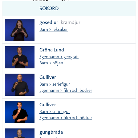
mindre
PDF
SÖKORD
vanliga
gosedjur
kramdjur
tecken
Barn > leksaker
Gröna Lund
Egennamn > geografi
Barn > nöjen
Gulliver
Barn > seriefigur
Egennamn > film och böcker
Gulliver
Barn > seriefigur
Egennamn > film och böcker
gungbräda