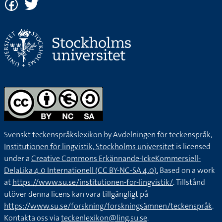
Svenskt teckenspråkslexikon by
Avdelningen för teckenspråk,
Institutionen för lingvistik, Stockholms universitet
is licensed
under a
Creative Commons Erkännande-IckeKommersiell-
DelaLika 4.0 Internationell (CC BY-NC-SA 4.0).
Based on a work
at
https://www.su.se/institutionen-for-lingvistik/
. Tillstånd
utöver denna licens kan vara tillgängligt på
https://www.su.se/forskning/forskningsämnen/teckenspråk
.
Kontakta oss via
teckenlexikon@ling.su.se
.