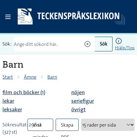
Sök:
Sök
Hjälp/Tips
Barn
Start
Ämne
Barn
film och böcker (1)
nöjen
lekar
seriefigur
leksaker
övrigt
Sökresultat: 296 st
Visa
Skapa
(327 st)