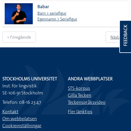
Babar
Barn > seriefigur
Egennamn > Seriefigur
FEEDBACK
« Föregående
Nästa »
STOCKHOLMS UNIVERSITET
ANDRA WEBBPLATSER
Inst. för lingvistik
STS-korpus
SE-106 91 Stockholm
Gilla Tecken
Telefon: 08-16 23 47
Teckenspråksvideo
Kontakt
Fler länktips
Om webbplatsen
Cookieinställningar