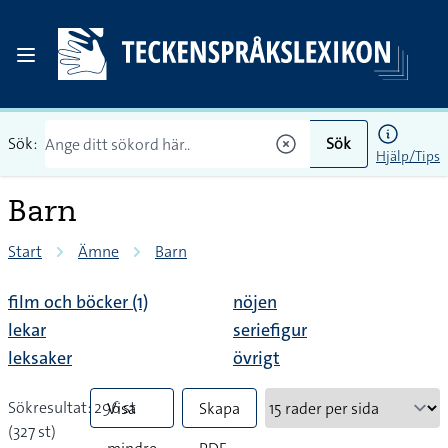
Sök:
Sök
Hjälp/Tips
Barn
Start
Ämne
Barn
film och böcker (1)
nöjen
lekar
seriefigur
leksaker
övrigt
Sökresultat: 296 st
Visa
Skapa
(327 st)