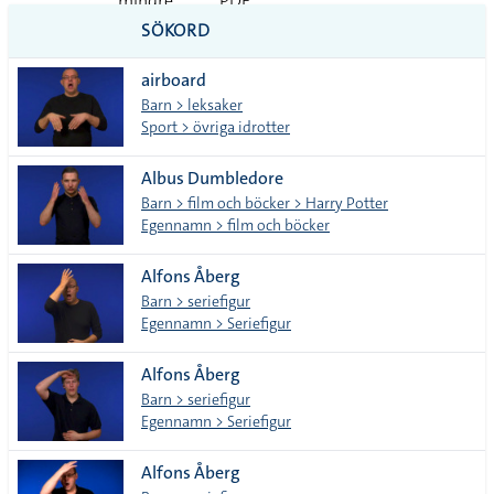
mindre
PDF
SÖKORD
vanliga
airboard
tecken
Barn > leksaker
Sport > övriga idrotter
Albus Dumbledore
Barn > film och böcker > Harry Potter
Egennamn > film och böcker
Alfons Åberg
Barn > seriefigur
Egennamn > Seriefigur
Alfons Åberg
Barn > seriefigur
Egennamn > Seriefigur
Alfons Åberg