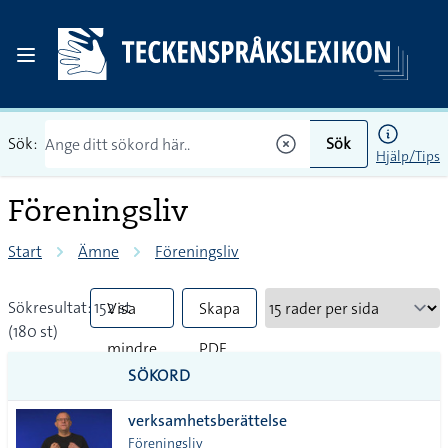
Sök:
Sök
Hjälp/Tips
Föreningsliv
Start
Ämne
Föreningsliv
Sökresultat: 152 st
Visa
Skapa
(180 st)
mindre
PDF
SÖKORD
vanliga
verksamhetsberättelse
tecken
Föreningsliv